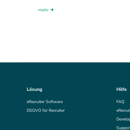
mehr
Lösung
Hilfe
eRecruiter Software
FAQ
DSGVO für Recruiter
eRecrui
Develo
Suppor