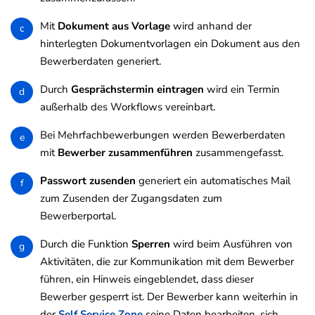
Mit
Dokument aus Vorlage
wird anhand der
c
hinterlegten Dokumentvorlagen ein Dokument aus den
Bewerberdaten generiert.
Durch
Gesprächstermin eintragen
wird ein Termin
d
außerhalb des Workflows vereinbart.
Bei Mehrfachbewerbungen werden Bewerberdaten
e
mit
Bewerber zusammenführen
zusammengefasst.
Passwort zusenden
generiert ein automatisches Mail
f
zum Zusenden der Zugangsdaten zum
Bewerberportal.
Durch die Funktion
Sperren
wird beim Ausführen von
g
Aktivitäten, die zur Kommunikation mit dem Bewerber
führen, ein Hinweis eingeblendet, dass dieser
Bewerber gesperrt ist. Der Bewerber kann weiterhin in
der
Self Service Zone
seine Daten bearbeiten, sich