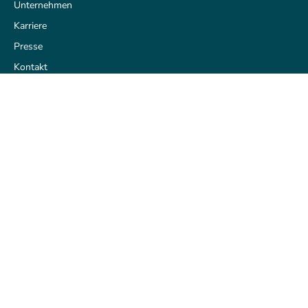
Unternehmen
Karriere
Presse
Kontakt
part of the norika group
Rechtliches
Impressum
AGB
Datenschutz
Datenschutz-Historie
Zustimmung widerrufen
Datenschutz anpassen