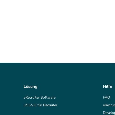
Lösung
Hilfe
eRecruiter Software
FAQ
DSGVO für Recruiter
eRecrui
Develo